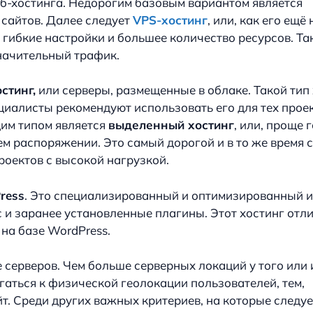
б-хостинга. Недорогим базовым вариантом является
 сайтов. Далее следует
VPS-хостинг
, или, как его ещё
гибкие настройки и большее количество ресурсов. Та
начительный трафик.
стинг,
или серверы, размещенные в облаке. Такой тип
циалисты рекомендуют использовать его для тех проек
им типом является
выделенный хостинг
, или, проще 
м распоряжении. Это самый дорогой и в то же время 
роектов с высокой нагрузкой.
ress
. Это специализированный и оптимизированный 
 и заранее установленные плагины. Этот хостинг отл
 на базе WordPress.
серверов. Чем больше серверных локаций у того или 
гаться к физической геолокации пользователей, тем,
йт. Среди других важных критериев, на которые следу