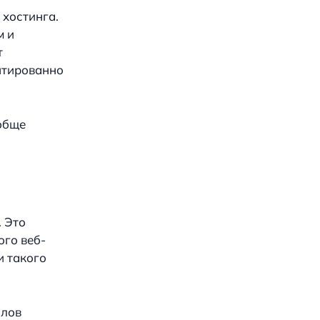
 хостинга.
м и
т
антированно
ообще
 Это
ого веб-
и такого
йлов