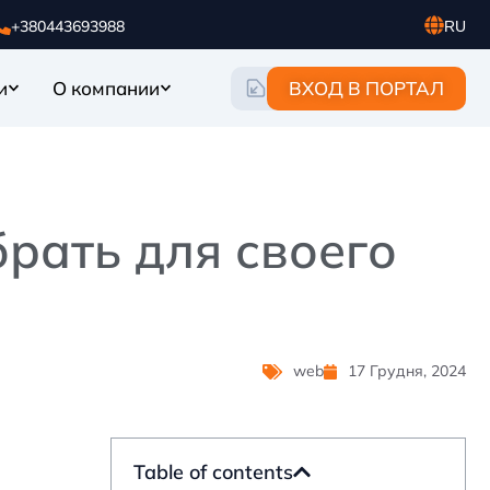
+380443693988
RU
UA
EN
ВХОД В ПОРТАЛ
и
О компании
брать для своего
web
17 Грудня, 2024
Table of contents