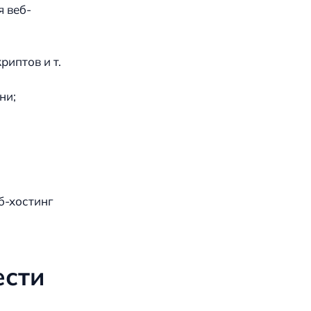
я веб-
иптов и т.
ни;
еб-хостинг
ести