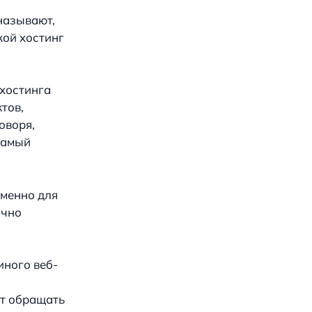
 называют,
кой хостинг
 хостинга
тов,
говоря,
самый
именно для
ично
иного веб-
ет обращать