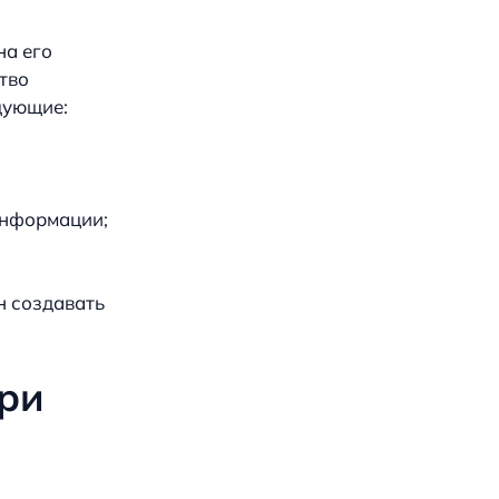
на его
тво
дующие:
информации;
н создавать
ри