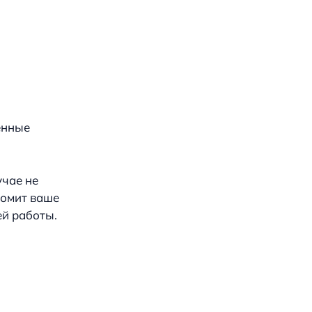
енные
учае не
номит ваше
ей работы.