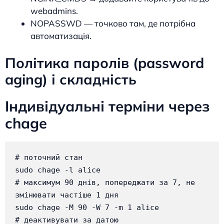
webadmins.
NOPASSWD — точково там, де потрібна
автоматизація.
Політика паролів (password
aging) і складність
Індивідуальні терміни через
chage
# поточний стан

sudo chage -l alice

# максимум 90 днів, попереджати за 7, не 
змінювати частіше 1 дня

sudo chage -M 90 -W 7 -m 1 alice

# деактивувати за датою
