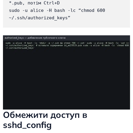
*.pub, потім Ctrl+D

sudo -u alice -H bash -lc “chmod 600 
~/.ssh/authorized_keys”
Обмежити доступ в
sshd_config