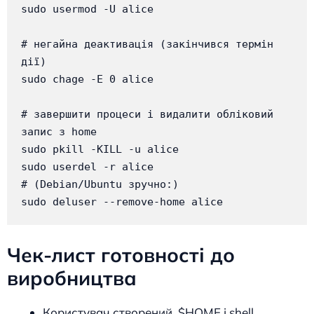
sudo usermod -U alice

# негайна деактивація (закінчився термін 
дії)

sudo chage -E 0 alice

# завершити процеси і видалити обліковий 
запис з home

sudo pkill -KILL -u alice

sudo userdel -r alice

# (Debian/Ubuntu зручно:)

sudo deluser --remove-home alice
Чек-лист готовності до
виробництва
Користувач створений, $HOME і shell