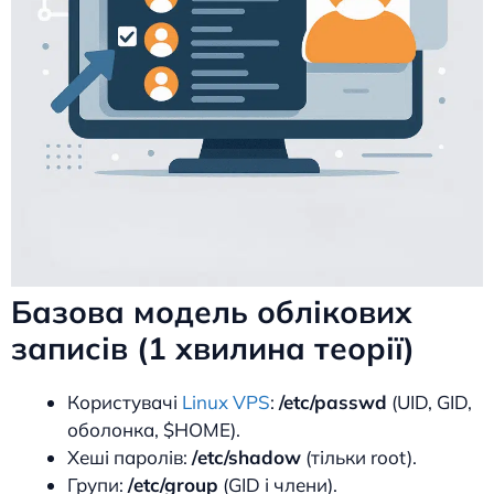
Базова модель облікових
записів (1 хвилина теорії)
Користувачі
Linux VPS
:
/etc/passwd
(UID, GID,
оболонка, $HOME).
Хеші паролів:
/etc/shadow
(тільки root).
Групи:
/etc/group
(GID і члени).