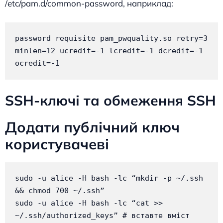
/etc/pam.d/common-password, наприклад:
password requisite pam_pwquality.so retry=3 
minlen=12 ucredit=-1 lcredit=-1 dcredit=-1 
ocredit=-1
SSH-ключі та обмеження SSH
Додати публічний ключ
користувачеві
sudo -u alice -H bash -lc “mkdir -p ~/.ssh 
&& chmod 700 ~/.ssh”

sudo -u alice -H bash -lc “cat >> 
~/.ssh/authorized_keys” # вставте вміст 