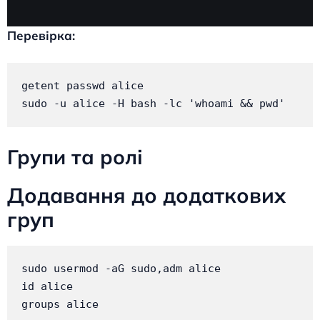
Перевірка:
getent passwd alice

sudo -u alice -H bash -lc 'whoami && pwd'
Групи та ролі
Додавання до додаткових
груп
sudo usermod -aG sudo,adm alice

id alice

groups alice