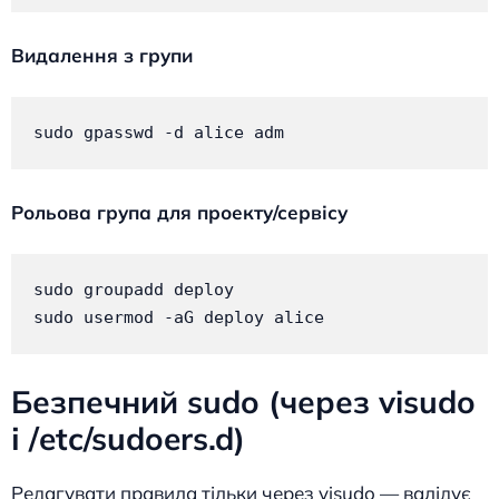
Видалення з групи
sudo gpasswd -d alice adm
Рольова група для проекту/сервісу
sudo groupadd deploy

sudo usermod -aG deploy alice
Безпечний sudo (через visudo
і /etc/sudoers.d)
Редагувати правила тільки через visudo — валідує