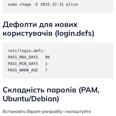
sudo chage -E 2025-12-31 alice
Дефолти для нових
користувачів (login.defs)
/etc/login.defs:

PASS_MAX_DAYS   90

PASS_MIN_DAYS   1

PASS_WARN_AGE   7
Складність паролів (PAM,
Ubuntu/Debian)
Встановіть libpam-pwquality і налаштуйте