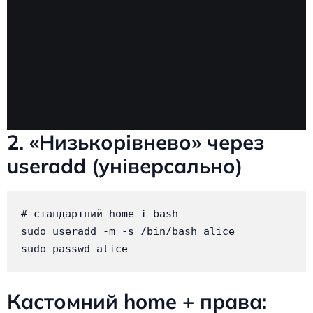
2. «Низькорівнево» через
useradd (універсально)
# стандартний home і bash

sudo useradd -m -s /bin/bash alice

sudo passwd alice
Кастомний home + права: