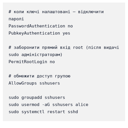
# коли ключі налаштовані — відключити 
паролі

PasswordAuthentication no

PubkeyAuthentication yes

# заборонити прямий вхід root (після видачі 
sudo адміністраторам)

PermitRootLogin no

# обмежити доступ групою

AllowGroups sshusers

sudo groupadd sshusers

sudo usermod -aG sshusers alice

sudo systemctl restart sshd