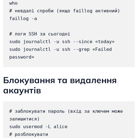
who

# невдалі спроби (якщо faillog активний)

faillog -a

# логи SSH за сьогодні

sudo journalctl -u ssh --since «today»

sudo journalctl -u ssh --grep «Failed 
password»
Блокування та видалення
акаунтів
# заблокувати пароль (вхід за ключем може 
залишитися)

sudo usermod -L alice

# розблокувати
