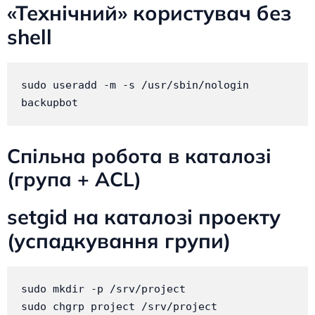
«Технічний» користувач без
shell
sudo useradd -m -s /usr/sbin/nologin 
backupbot
Спільна робота в каталозі
(група + ACL)
setgid на каталозі проекту
(успадкування групи)
sudo mkdir -p /srv/project

sudo chgrp project /srv/project
