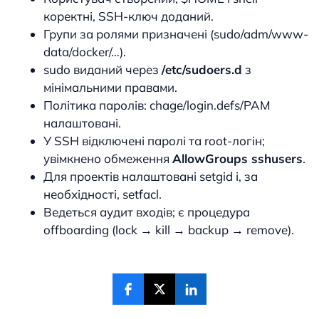
коректні, SSH-ключ доданий.
Групи за ролями призначені (sudo/adm/www-
data/docker/…).
sudo виданий через
/etc/sudoers.d
з
мінімальними правами.
Політика паролів: chage/login.defs/PAM
налаштовані.
У SSH відключені паролі та root-логін;
увімкнено обмеження
AllowGroups sshusers
.
Для проектів налаштовані setgid і, за
необхідності, setfacl.
Ведеться аудит входів; є процедура
offboarding (lock → kill → backup → remove).