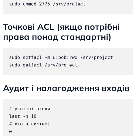
sudo chmod 2775 /srv/project
Точкові ACL (якщо потрібні
права понад стандартні)
sudo setfacl -m u:bob:rwx /srv/project

sudo getfacl /srv/project
Аудит і налагодження входів
# успішні входи

last -n 10

# хто в системі

w
