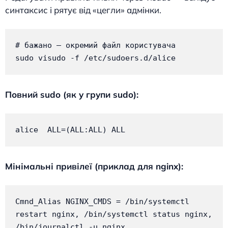
синтаксис і рятує від «цегли» адмінки.
# бажано — окремий файл користувача

sudo visudo -f /etc/sudoers.d/alice
Повний sudo (як у групи sudo):
alice  ALL=(ALL:ALL) ALL
Мінімальні привілеї (приклад для nginx):
Cmnd_Alias NGINX_CMDS = /bin/systemctl 
restart nginx, /bin/systemctl status nginx, 
/bin/journalctl -u nginx
