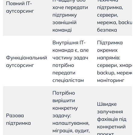
Повний IT-
хоче передати
підтримка,
аутсорсинг
підтримку
сервери,
зовнішній
мережа, backup
команді
безпека
Внутрішня IT-
Підтримка
команда є, але
окремих
Функціональний
частину задач
напрямів:
аутсорсинг
потрібно
сервери, хмара
передати
backup, мережа
спеціалістам
моніторинг
Потрібно
вирішити
Швидке
конкретну
залучення
Разова
задачу:
фахівців під
підтримка
налаштування,
конкретний
міграція, аудит,
проєкт