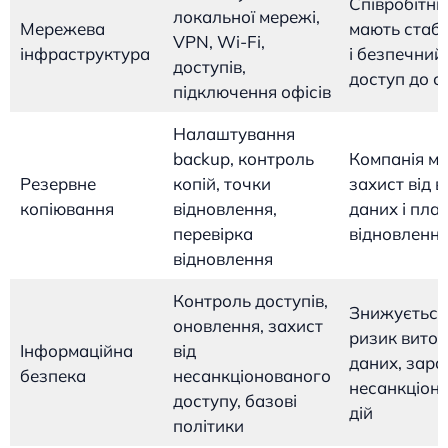
Співробітни
локальної мережі,
Мережева
мають стаб
VPN, Wi-Fi,
інфраструктура
і безпечний
доступів,
доступ до се
підключення офісів
Налаштування
backup, контроль
Компанія м
Резервне
копій, точки
захист від 
копіювання
відновлення,
даних і пла
перевірка
відновленн
відновлення
Контроль доступів,
Знижується
оновлення, захист
ризик виток
Інформаційна
від
даних, зара
безпека
несанкціонованого
несанкціон
доступу, базові
дій
політики