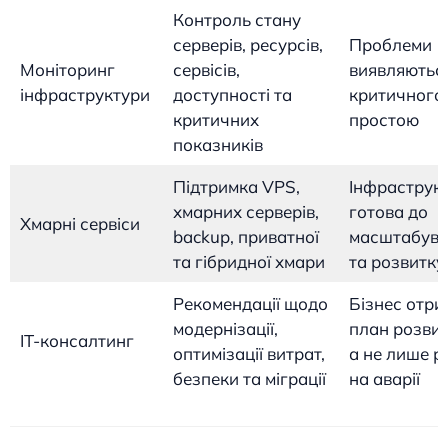
Контроль стану
серверів, ресурсів,
Проблеми
Моніторинг
сервісів,
виявляютьс
інфраструктури
доступності та
критичного
критичних
простою
показників
Підтримка VPS,
Інфраструк
хмарних серверів,
готова до
Хмарні сервіси
backup, приватної
масштабува
та гібридної хмари
та розвитку
Рекомендації щодо
Бізнес отри
модернізації,
план розвитк
IT-консалтинг
оптимізації витрат,
а не лише р
безпеки та міграції
на аварії