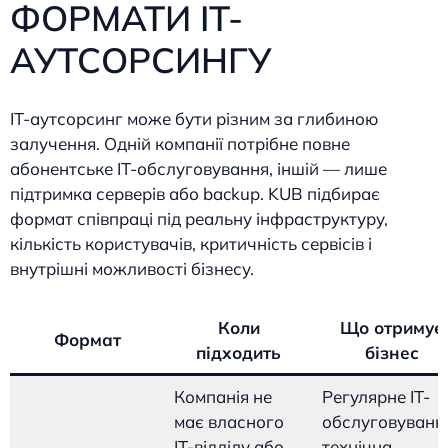
ФОРМАТИ IT-
АУТСОРСИНГУ
IT-аутсорсинг може бути різним за глибиною
залучення. Одній компанії потрібне повне
абонентське IT-обслуговування, іншій — лише
підтримка серверів або backup. KUB підбирає
формат співпраці під реальну інфраструктуру,
кількість користувачів, критичність сервісів і
внутрішні можливості бізнесу.
Коли
Що отримує
Формат
підходить
бізнес
Компанія не
Регулярне IT-
має власного
обслуговуванн
IT-відділу або
технічна