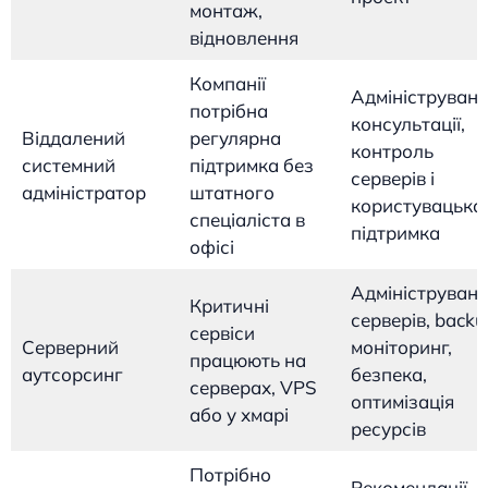
монтаж,
відновлення
Компанії
Адмініструванн
потрібна
консультації,
Віддалений
регулярна
контроль
системний
підтримка без
серверів і
адміністратор
штатного
користувацька
спеціаліста в
підтримка
офісі
Адмініструван
Критичні
серверів, backu
сервіси
Серверний
моніторинг,
працюють на
аутсорсинг
безпека,
серверах, VPS
оптимізація
або у хмарі
ресурсів
Потрібно
Рекомендації,