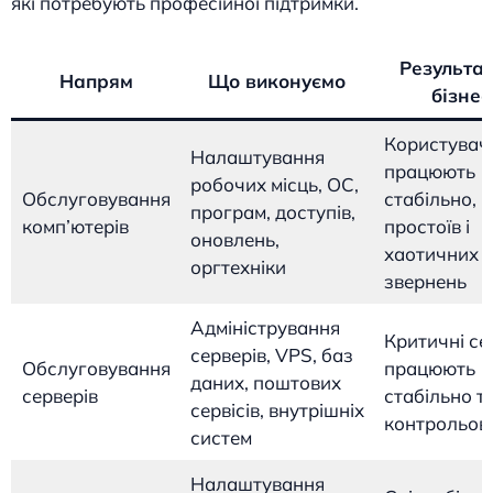
які потребують професійної підтримки.
Результат
Напрям
Що виконуємо
бізнес
Користувач
Налаштування
працюють
робочих місць, ОС,
Обслуговування
стабільно, 
програм, доступів,
комп’ютерів
простоїв і
оновлень,
хаотичних
оргтехніки
звернень
Адміністрування
Критичні се
серверів, VPS, баз
Обслуговування
працюють
даних, поштових
серверів
стабільно т
сервісів, внутрішніх
контрольов
систем
Налаштування