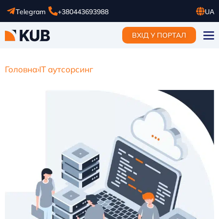
Telegram
+380443693988
UA
RU
ВХІД У ПОРТАЛ
EN
Головна
›
IT аутсорсинг