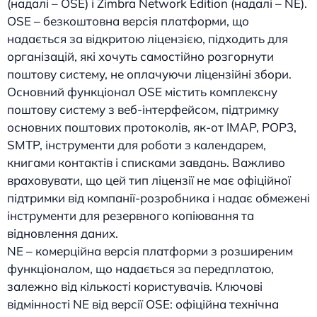
(надалі – OSE) і Zimbra Network Edition (надалі – NE).
OSE – безкоштовна версія платформи, що
надається за відкритою ліцензією, підходить для
організацій, які хочуть самостійно розгорнути
поштову систему, не оплачуючи ліцензійні збори.
Основний функціонал OSE містить комплексну
поштову систему з веб-інтерфейсом, підтримку
основних поштових протоколів, як-от IMAP, POP3,
SMTP, інструменти для роботи з календарем,
книгами контактів і списками завдань. Важливо
враховувати, що цей тип ліцензії не має офіційної
підтримки від компанії-розробника і надає обмежені
інструменти для резервного копіювання та
відновлення даних.
NE – комерційна версія платформи з розширеним
функціоналом, що надається за передплатою,
залежно від кількості користувачів. Ключові
відмінності NE від версії OSE: офіційна технічна