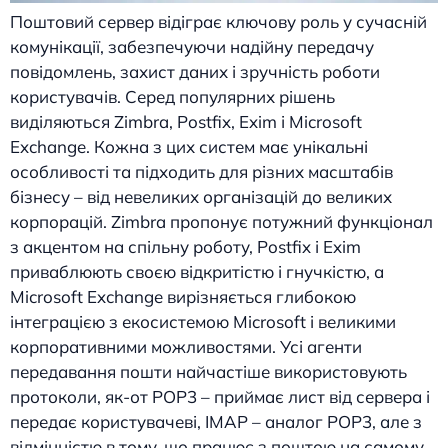
Поштовий сервер відіграє ключову роль у сучасній
комунікації, забезпечуючи надійну передачу
повідомлень, захист даних і зручність роботи
користувачів. Серед популярних рішень
виділяються Zimbra, Postfix, Exim і Microsoft
Exchange. Кожна з цих систем має унікальні
особливості та підходить для різних масштабів
бізнесу – від невеликих організацій до великих
корпорацій. Zimbra пропонує потужний функціонал
з акцентом на спільну роботу, Postfix і Exim
приваблюють своєю відкритістю і гнучкістю, а
Microsoft Exchange вирізняється глибокою
інтеграцією з екосистемою Microsoft і великими
корпоративними можливостями. Усі агенти
передавання пошти найчастіше використовують
протоколи, як-от POP3 – приймає лист від сервера і
передає користувачеві, IMAP – аналог POP3, але з
відмінністю в тому, що працює з поштою на самому