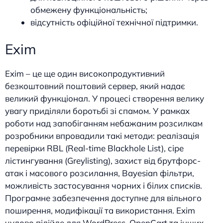
обмежену функціональність;
відсутність офіційної технічної підтримки.
Exim
Exim – це ще один високопродуктивний
безкоштовний поштовий сервер, який надає
великий функціонал. У процесі створення велику
увагу приділяли боротьбі зі спамом. У рамках
роботи над запобіганням небажаним розсилкам
розробники впровадили такі методи: реалізація
перевірки RBL (Real-time Blackhole List), сіре
лістингування (Greylisting), захист від брутфорс-
атак і масового розсилання, Bayesian фільтри,
можливість застосування чорних і білих списків.
Програмне забезпечення доступне для вільного
поширення, модифікації та використання. Exim
чудово підійде для WordPress, OpenCart та інших