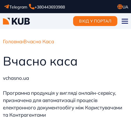
Telegram
+380443693988
UA
RU
ВХІД У ПОРТАЛ
EN
Головна
›
Вчасно Каса
Вчасно каса
vchasno.ua
Програмна продукція у вигляді онлайн-сервісу,
призначена для автоматизації процесів
електронного документообігу між Користувачами
та Контрагентами