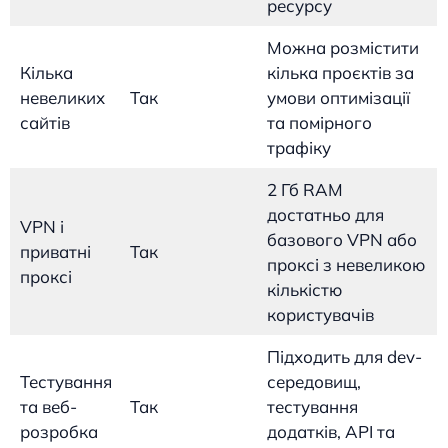
ресурсу
Можна розмістити
Кілька
кілька проєктів за
невеликих
Так
умови оптимізації
сайтів
та помірного
трафіку
2 Гб RAM
достатньо для
VPN і
базового VPN або
приватні
Так
проксі з невеликою
проксі
кількістю
користувачів
Підходить для dev-
Тестування
середовищ,
та веб-
Так
тестування
розробка
додатків, API та