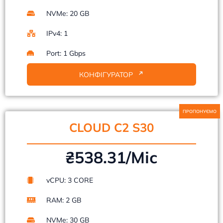
NVMe: 20 GB
IPv4: 1
Port: 1 Gbps
КОНФІГУРАТОР
ПРОПОНУЄМО
CLOUD C2 S30
₴538.31/Mіс
vCPU: 3 CORE
RAM: 2 GB
NVMe: 30 GB