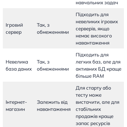
навчальних задач
Підходить для
невеликих ігрових
Ігровий
Так, з
серверів, якщо
сервер
обмеженнями
немає високого
навантаження
Підходить для
Невелика
Так, з
легких баз, але для
база даних
обмеженнями
активних БД краще
більше RAM
Для старту або
тесту може
Інтернет-
Залежить від
вистачити, але для
магазин
навантаження
стабільних
продажів краще
запас ресурсів