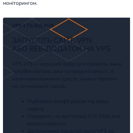
моніторингом.
VPS 2 ГБ ВІД KUB
ЗАПУСТІТЬ САЙТ, VPN
АБО ВЕБ-ДОДАТОК НА VPS
VPS 2 Гб — хороший вибір для проєктів, яким
потрібен баланс ціни та продуктивності. А
коли навантаження зросте, можна перейти
на потужніший тариф.
Підберемо конфігурацію під вашу
задачу.
Порадимо, чи достатньо 2 Гб RAM для
вашого проєкту.
Допоможемо масштабувати VPS за