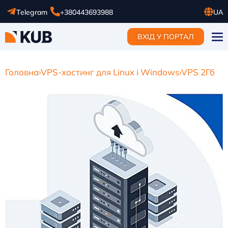
Telegram
+380443693988
UA
RU
ВХІД У ПОРТАЛ
EN
Головна
›
VPS-хостинг для Linux і Windows
›
VPS 2Гб