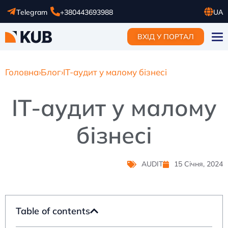
Telegram
+380443693988
UA
RU
ВХІД У ПОРТАЛ
EN
Головна
›
Блог
›
IT-аудит у малому бізнесі
IT-аудит у малому
бізнесі
AUDIT
15 Січня, 2024
Table of contents