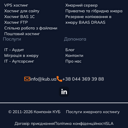
VPS хостинг
Хмарний сервер
Хостинг для сайту
Приватна та гібридна хмара
Хостинг BAS 1C
Резервне копіювання в
Хостинг FTP
хмару BAAS DRAAS
Спільна робота з файлами
Поштовий хостинг
Послуги
Допомога
IT - Аудит
Блог
Міграція в хмару
Контакти
IT - Аутсорсинг
Про нас
info@kub.ua
+38 044 369 39 88
© 2011-2026
Компанія КУБ
Послуги хмарного хостингу
Договір приєднання
Політика конфіденційності
SLA