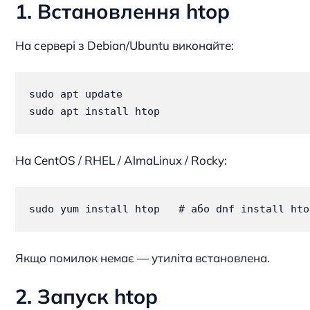
1. Встановлення htop
На сервері з Debian/Ubuntu виконайте:
sudo apt update

sudo apt install htop
На CentOS / RHEL / AlmaLinux / Rocky:
sudo yum install htop   # або dnf install hto
Якщо помилок немає — утиліта встановлена.
2. Запуск htop