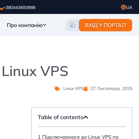
+380443693988
UA
RU
EN
ВХІД У ПОРТАЛ
Про компанію
Linux VPS
Linux VPS
27 Листопада, 2025
Table of contents
1 Підключаємося до Linux VPS по