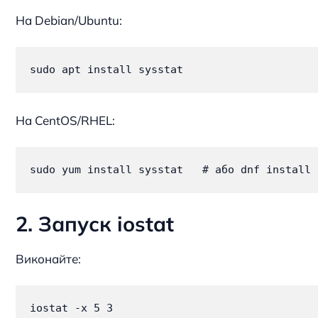
На Debian/Ubuntu:
sudo apt install sysstat
На CentOS/RHEL:
sudo yum install sysstat   # або dnf install 
2. Запуск iostat
Виконайте:
iostat -x 5 3