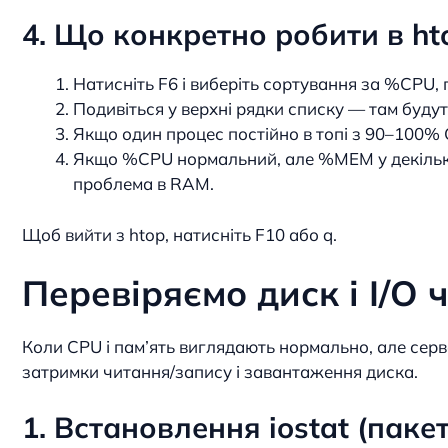
4. Що конкретно робити в ht
Натисніть F6 і виберіть сортування за %CPU,
Подивіться у верхні рядки списку — там буду
Якщо один процес постійно в топі з 90–100%
Якщо %CPU нормальний, але %MEM у декількох
проблема в RAM.
Щоб вийти з htop, натисніть F10 або q.
Перевіряємо диск і I/O ч
Коли CPU і пам’ять виглядають нормально, але серв
затримки читання/запису і завантаження диска.
1. Встановлення iostat (пакет