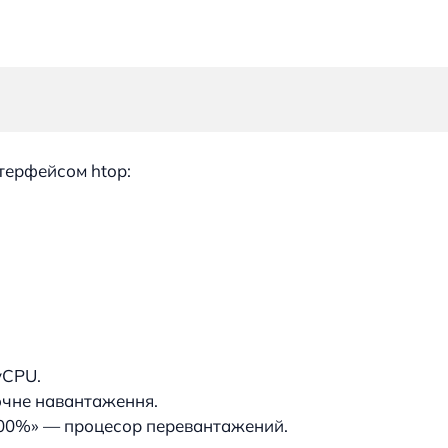
нтерфейсом htop:
vCPU.
очне навантаження.
 100%» — процесор перевантажений.