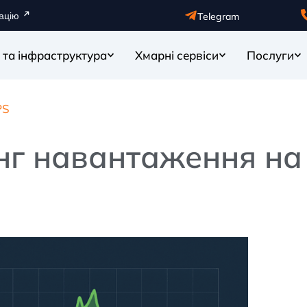
ацію
Telegram
 та інфраструктура
Хмарні сервіси
Послуги
PS
нг навантаження на 