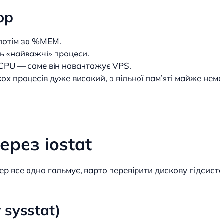
op
 потім за %MEM.
ть «найважчі» процеси.
 CPU — саме він навантажує VPS.
 процесів дуже високий, а вільної пам’яті майже не
ерез iostat
ер все одно гальмує, варто перевірити дискову підсис
 sysstat)