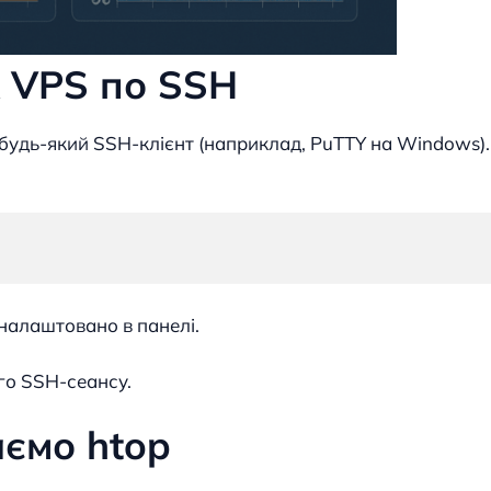
x VPS по SSH
 будь-який SSH-клієнт (наприклад, PuTTY на Windows).
налаштовано в панелі.
го SSH-сеансу.
аємо htop