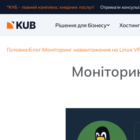
*КУБ - повний комплекс хмарних послуг!
Отримати консульт
Рішення для бізнесу
Хостинг
Головна
›
Блог
›
Моніторинг навантаження на Linux V
Монітори