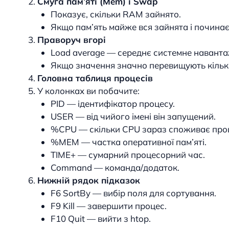
Смуга пам’яті (Mem) і Swap
Показує, скільки RAM зайнято.
Якщо пам’ять майже вся зайнята і почина
Праворуч вгорі
Load average — середнє системне навантаж
Якщо значення значно перевищують кількі
Головна таблиця процесів
У колонках ви побачите:
PID — ідентифікатор процесу.
USER — від чийого імені він запущений.
%CPU — скільки CPU зараз споживає про
%MEM — частка оперативної пам’яті.
TIME+ — сумарний процесорний час.
Command — команда/додаток.
Нижній рядок підказок
F6 SortBy — вибір поля для сортування.
F9 Kill — завершити процес.
F10 Quit — вийти з htop.