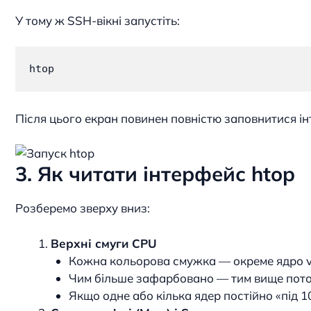
У тому ж SSH-вікні запустіть:
htop
Після цього екран повинен повністю заповнитися і
3. Як читати інтерфейс htop
Розберемо зверху вниз:
Верхні смуги CPU
Кожна кольорова смужка — окреме ядро 
Чим більше зафарбовано — тим вище пот
Якщо одне або кілька ядер постійно «під